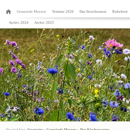
Gemeinde Meezen
Termine 2026
Das Storchennest
Ruheforst
Archiv 2024
Archiv 2025
Sie sind hier:
Startseite
»
Gemeinde Meezen
»
Der Kindergarten